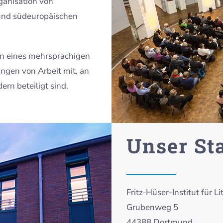
ganisation von
 und südeuropäischen
on eines mehrsprachigen
ngen von Arbeit mit, an
rn beteiligt sind.
Unser St
Fritz-Hüser-Institut für L
Grubenweg 5
44388 Dortmund