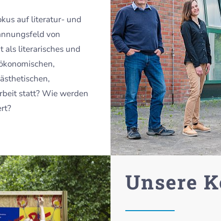
kus auf literatur- und
annungsfeld von
 als literarisches und
tökonomischen,
 ästhetischen,
rbeit statt? Wie werden
ert?
Unsere K