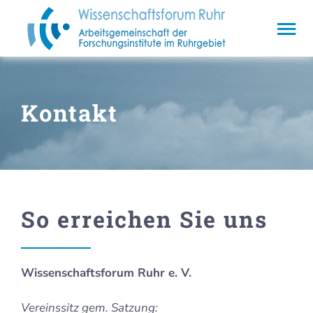
Zum
Inhalt
Tog
springen
Nav
Home
Aktuelles
Kontakt
Verein
Mitglieder
Essays
So erreichen Sie uns
Kontakt
Wissenschaftsforum Ruhr e. V.
Vereinssitz gem. Satzung: