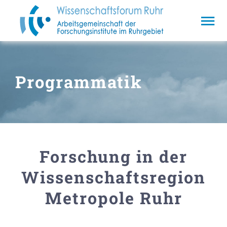
Zum
Inhalt
Tog
springen
Nav
Home
Aktuelles
Programmatik
Verein
Mitglieder
Essays
Forschung in der
Kontakt
Wissenschaftsregion
Metropole Ruhr